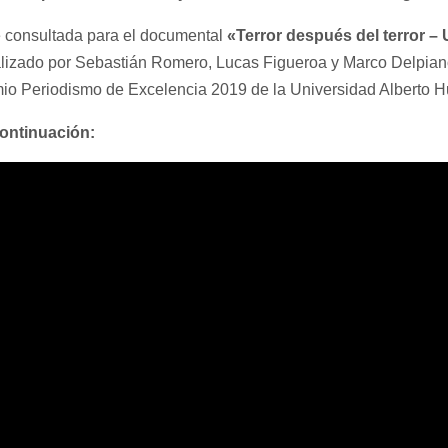
e consultada para el documental
«Terror después del terror – 
lizado por Sebastián Romero, Lucas Figueroa y Marco Delpiano
io Periodismo de Excelencia 2019 de la Universidad Alberto H
ontinuación: