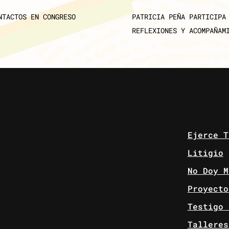
NTACTOS EN CONGRESO
PATRICIA PEÑA PARTICIPA
REFLEXIONES Y ACOMPAÑAM
Ejerce T
Litigio
No Doy M
Proyecto
Testigo 
Talleres