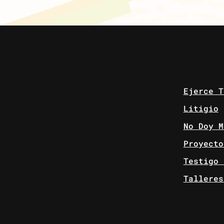
Ejerce T
Litigio
No Doy M
Proyecto
Testigo 
Talleres