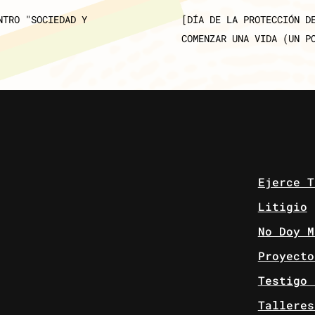
NTRO "SOCIEDAD Y
[DÍA DE LA PROTECCIÓN D
COMENZAR UNA VIDA (UN P
Ejerce T
Litigio
No Doy M
Proyecto
Testigo 
Talleres