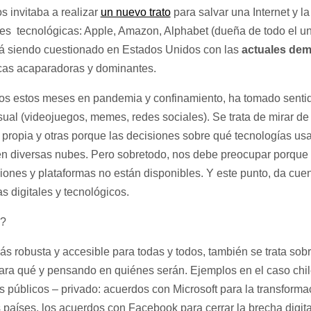
s invitaba a realizar
un nuevo trato
para salvar una Internet y l
nes tecnológicas: Apple, Amazon, Alphabet (dueña de todo el u
tá siendo cuestionado en Estados Unidos con las
actuales dem
icas acaparadoras y dominantes.
s estos meses en pandemia y confinamiento, ha tomado sentido
 usual (videojuegos, memes, redes sociales). Se trata de mirar
 propia y otras porque las decisiones sobre qué tecnologías us
 en diversas nubes. Pero sobretodo, nos debe preocupar porque
ciones y plataformas no están disponibles. Y este punto, da c
 digitales y tecnológicos.
s?
s robusta y accesible para todas y todos, también se trata sob
para qué y pensando en quiénes serán. Ejemplos en el caso ch
 públicos – privado: acuerdos con Microsoft para la transforma
 países, los acuerdos con Facebook para cerrar la brecha digital