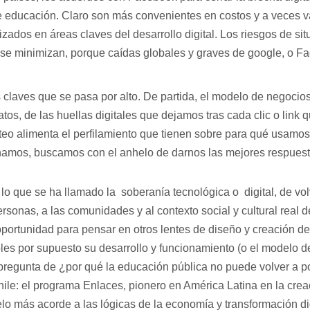
de educación. Claro son más convenientes en costos y a veces 
zados en áreas claves del desarrollo digital. Los riesgos de si
 se minimizan, porque caídas globales y graves de google, o 
 claves que se pasa por alto. De partida, el modelo de negocios
atos, de las huellas digitales que dejamos tras cada clic o lin
teo alimenta el perfilamiento que tienen sobre para qué usamos
amos, buscamos con el anhelo de darnos las mejores respuest
r lo que se ha llamado la soberanía tecnológica o digital, de vo
ersonas, a las comunidades y al contexto social y cultural real 
portunidad para pensar en otros lentes de diseño y creación de
bles por supuesto su desarrollo y funcionamiento (o el modelo 
 pregunta de ¿por qué la educación pública no puede volver a p
ile: el programa Enlaces, pionero en América Latina en la crea
o más acorde a las lógicas de la economía y transformación dig