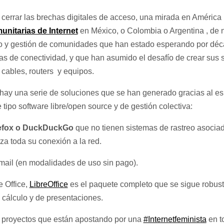
 cerrar las brechas digitales de acceso, una mirada en América
unitarias de Internet
en México, o Colombia o Argentina , de 
ño y gestión de comunidades que han estado esperando por déc
s de conectividad, y que han asumido el desafío de crear sus s
 cables, routers y equipos.
y una serie de soluciones que se han generado gracias al espír
ipo software libre/open source y de gestión colectiva:
efox o DuckDuckGo
que no tienen sistemas de rastreo asocia
za toda su conexión a la red.
onmail (en modalidades de uso sin pago).
e Office,
LibreOffice
es el paquete completo que se sigue robust
e cálculo y de presentaciones.
s proyectos que están apostando por una
#Internetfeminista
en t