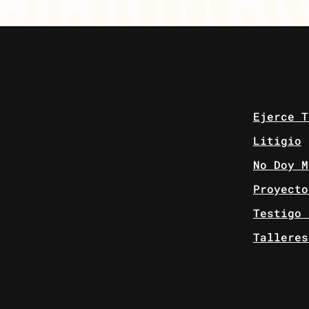
Ejerce T
Litigio
No Doy M
Proyecto
Testigo 
Talleres