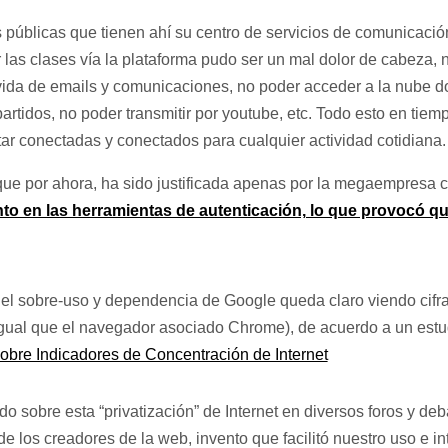
 públicas que tienen ahí su centro de servicios de comunicació
 las clases vía la plataforma pudo ser un mal dolor de cabeza,
da de emails y comunicaciones, no poder acceder a la nube d
rtidos, no poder transmitir por youtube, etc. Todo esto en ti
tar conectadas y conectados para cualquier actividad cotidiana.
 que por ahora, ha sido justificada apenas por la megaempresa
to en las herramientas de autenticación, lo que provocó qu
 el sobre-uso y dependencia de Google queda claro viendo cifr
ual que el navegador asociado Chrome), de acuerdo a un estud
bre Indicadores de Concentración de Internet
do sobre esta “privatización” de Internet en diversos foros y de
 los creadores de la web, invento que facilitó nuestro uso e in